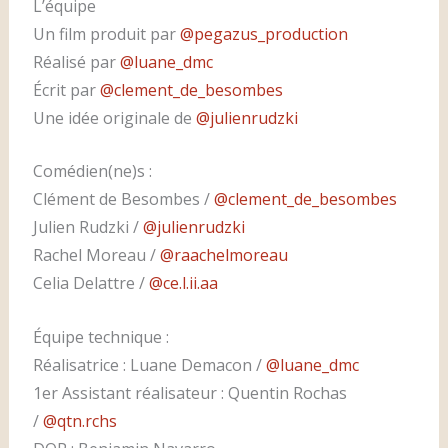
L’équipe
Un film produit par
@pegazus_production
Réalisé par
@luane_dmc
Écrit par
@clement_de_besombes
Une idée originale de
@julienrudzki
Comédien(ne)s :
Clément de Besombes /
@clement_de_besombes
Julien Rudzki /
@julienrudzki
Rachel Moreau /
@raachelmoreau
Celia Delattre /
@ce.l.ii.aa
Équipe technique :
Réalisatrice : Luane Demacon /
@luane_dmc
1er Assistant réalisateur : Quentin Rochas
/
@qtn.rchs