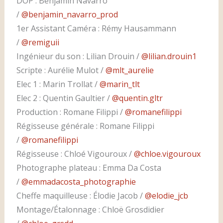
DOP : Benjamin Navarro
/
@benjamin_navarro_prod
1er Assistant Caméra : Rémy Hausammann
/
@remiguii
Ingénieur du son : Lilian Drouin /
@lilian.drouin1
Scripte : Aurélie Mulot /
@mlt_aurelie
Elec 1 : Marin Trollat /
@marin_tlt
Elec 2 : Quentin Gaultier /
@quentin.gltr
Production : Romane Filippi /
@romanefilippi
Régisseuse générale : Romane Filippi
/
@romanefilippi
Régisseuse : Chloé Vigouroux /
@chloe.vigouroux
Photographe plateau : Emma Da Costa
/
@emmadacosta_photographie
Cheffe maquilleuse : Élodie Jacob /
@elodie_jcb
Montage/Étalonnage : Chloë Grosdidier